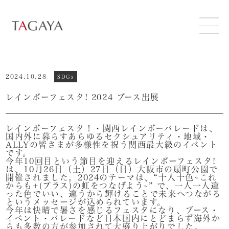
ABOUT
2024.10.28
SDGs
SERVICE
レインボーフェスタ! 2024 ブース出展
SUSTAINABILITY
レインボーフェスタ！・関西レインボーパレードは、
国内外に暮らすあらゆるセクシュアリティ・地域・
ALLYの皆さまが多様性を祝う関西最大級のイベント
NEWS
です。
今年10回目という節目を迎えるレインボーフェスタ!
は、10月26日（土）27日（日）大阪市の扇町公園で
開催されました。2024のテーマは、“十人十色~これ
RECRUIT
からも+(プラス)の虹をつなげよう~” で、一人一人違
った色でいい、違うから輝けることで未来へつながる
というメッセージが込められています。
今年は快晴で暑さを感じるフェスタになり、ブース・
CONTACT
イベント・パレードなど日本国内にとどまらず海外か
らも多数の方が参加されて大盛り上がりでした。