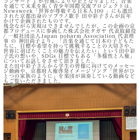
コンサート 』が台風により中止となりました。音楽
を通じて未来を拓く青少年国際交流プロジェクトは、
Newsweek「世界が尊敬する日本人100 」にも選出
された京都出身のソプラノ歌手 田中彩子さんが長年
かけて企画されたものです。
残念ながら実現はできませんでしたが、この企画の京
都プロデュースに参画した株式会社タガヤ 代表取締役
/ 一般社団法人Japan noharm Association 代表理
事 の 神田尚子より、「音楽を通じて日本の子どもた
ちに、目標や希望を持って挑戦することの大切さや、
世界に羽ばたくことの魅力を伝えたい」という田中彩
子氏の想いや、SDGs 目標でもある「多様性と人権」
についてお話しをさせて頂きました。
また田中彩子さんから学生の皆様に向けてのメッセー
ジ動画や、京都府人権啓発イメージソング「世界がひ
とつの家族のように」を楽団が演奏している動画など
もご覧いただきました。