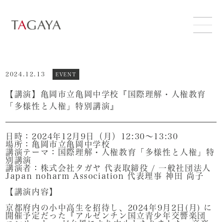
ABOUT
2024.12.13
EVENT
SERVICE
【講演】亀岡市立亀岡中学校『国際理解・人権教育
「多様性と人権」特別講演』
SUSTAINABILITY
日時：2024年12月9日（月）12:30～13:30
場所：亀岡市立亀岡中学校
NEWS
講演テーマ：国際理解・人権教育「多様性と人権」特
別講演
講演者：株式会社タガヤ 代表取締役 / 一般社団法人
RECRUIT
Japan noharm Association 代表理事 神田 尚子
【講演内容】
CONTACT
京都府内の小中高生を招待し、2024年9月2日(月) に
開催予定だった『アルゼンチン国立青少年交響楽団